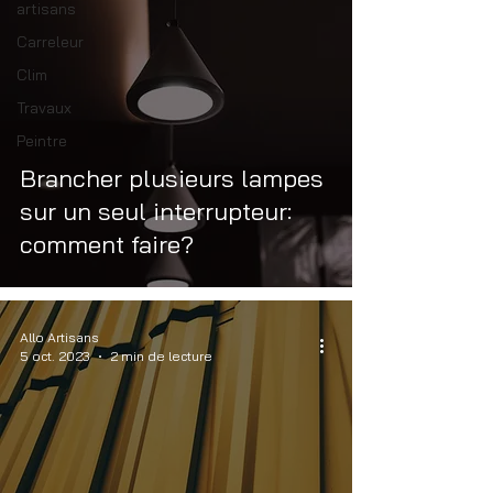
artisans
Carreleur
Clim
Travaux
Peintre
Brancher plusieurs lampes
sur un seul interrupteur:
comment faire?
Allo Artisans
5 oct. 2023
2 min de lecture