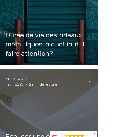
Durée de vie des rideaux
métalliques: à quoi faut-il
faire attention?
Allo Artisans
1 avr. 2023
2 min de lecture
Réaliser une extension
✖
4.0