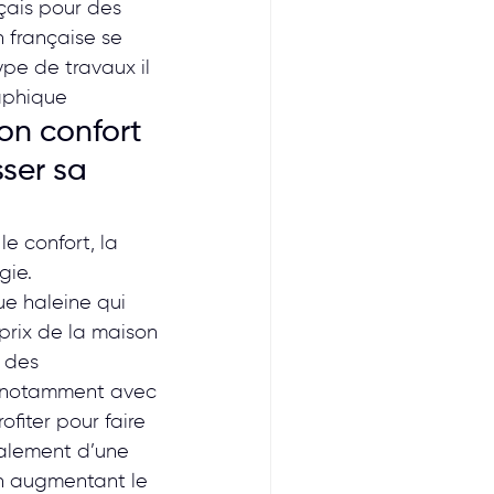
çais pour des 
 française se 
pe de travaux il 
raphique
on confort 
ser sa 
 confort, la 
gie.
e haleine qui 
prix de la maison 
 des 
e notamment avec 
fiter pour faire 
galement d’une 
en augmentant le 