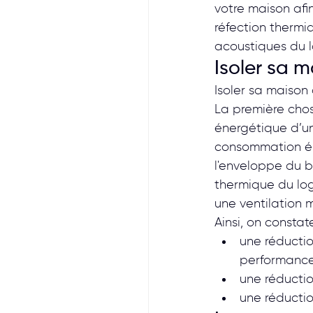
votre maison afi
réfection therm
acoustiques du l
Isoler sa 
Isoler sa maison
La première chos
énergétique d’un
consommation éne
l'enveloppe du bâ
thermique du loge
une ventilation 
Ainsi, on consta
une réductio
performances
une réductio
une réductio