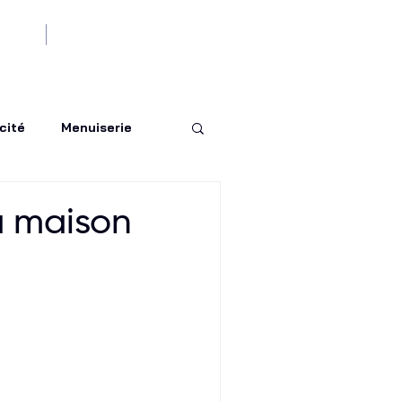
us
Devenez partenaire !
cité
Menuiserie
tre-mer
Bricolage
a maison
aviez-vous
re