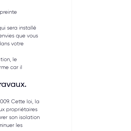
preinte 
i sera installé 
envies que vous 
dans votre 
ion, le 
me car il 
ravaux.
9. Cette loi, la 
x propriétaires 
rer son isolation 
inuer les 