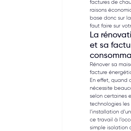
factures de chau
raisons économiq
base donc sur la
faut faire sur v
La rénovat
et sa factu
consommat
Rénover sa maiso
facture énergéti
En effet, quand 
nécessite beauco
selon certaines 
technologies le
l’installation d’
ce travail à l’oc
simple isolation