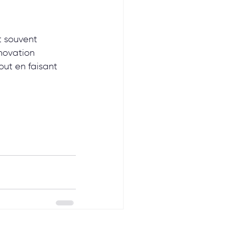
t souvent 
novation 
out en faisant 