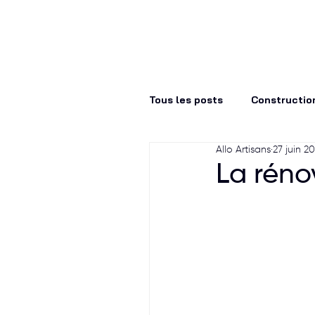
À propos
Tous les posts
Constructio
Allo Artisans
27 juin 2
architecture
aménage
La réno
économie d'énergie
Cu
Le guide des prix
Port