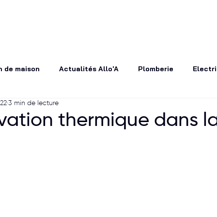
Nos Services
Conseils et inspirations
Contactez-no
n de maison
Actualités Allo'A
Plomberie
Electri
022
3 min de lecture
ment extérieur
charpentier couvreur
Actualités ou
vation thermique dans l
isiniste
rénovation
Décoration d'intérieur
Le s
rait artisans
Carreleur
Clim
Travaux
Peint