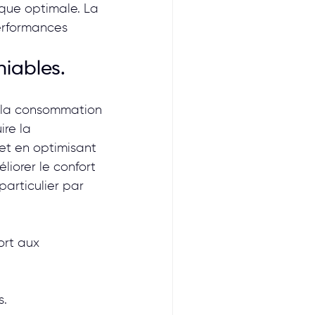
ique optimale. La 
erformances 
iables.
e la consommation 
re la 
et en optimisant 
liorer le confort 
particulier par 
ort aux 
s.