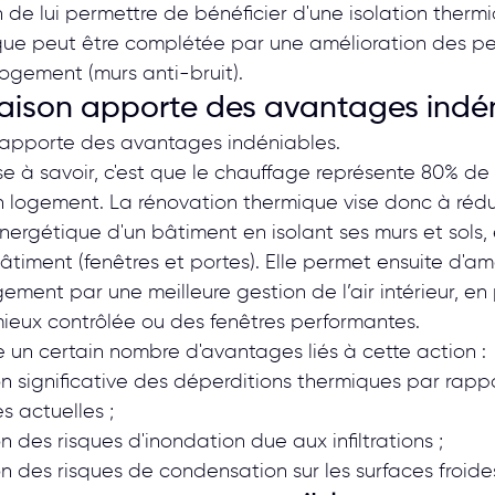
n de lui permettre de bénéficier d'une isolation therm
ique peut être complétée par une amélioration des p
ogement (murs anti-bruit).
maison apporte des avantages indén
 apporte des avantages indéniables.
e à savoir, c'est que le chauffage représente 80% d
 logement. La rénovation thermique vise donc à rédui
rgétique d'un bâtiment en isolant ses murs et sols, 
timent (fenêtres et portes). Elle permet ensuite d'amé
ment par une meilleure gestion de l’air intérieur, en 
mieux contrôlée ou des fenêtres performantes.
te un certain nombre d'avantages liés à cette action :
n significative des déperditions thermiques par rapp
 actuelles ;
n des risques d'inondation due aux infiltrations ;
n des risques de condensation sur les surfaces froide