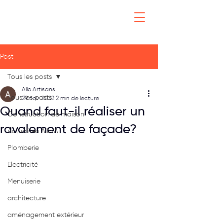
Post
Tous les posts
Allo Artisans
Tous les posts
29 nov. 2022
2 min de lecture
Quand faut-il réaliser un
Construction de maison
ravalement de façade?
Actualités Allo'A
Plomberie
Electricité
Menuiserie
architecture
aménagement extérieur