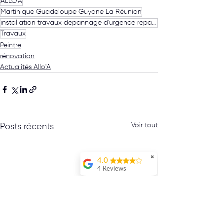
ALLO'A
Martinique Guadeloupe Guyane La Réunion
installation travaux depannage d'urgence reparation entretien pose fabrication
Travaux
Peintre
rénovation
Actualités Allo'A
Voir tout
Posts récents
✖
4.0
4 Reviews
Jo Prsdnt
Service de
qualitéJe
recommande !