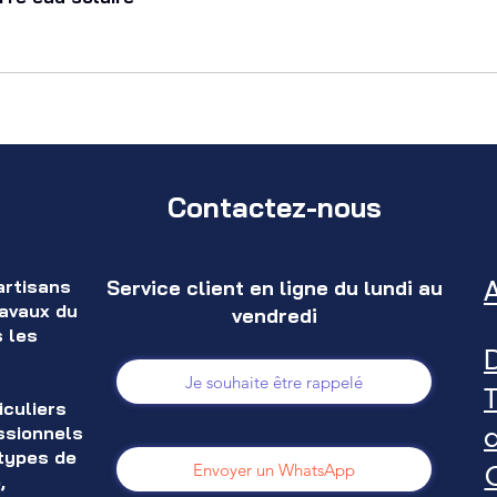
Contactez-nous
artisans
Service client en ligne du lundi au
ravaux du
vendredi
s les
Je souhaite être rappelé
T
iculiers
ssionnels
 types de
Envoyer un WhatsApp
C
,