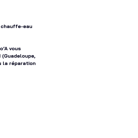
n chauffe-eau
lo’A vous
M (Guadeloupe,
u la réparation