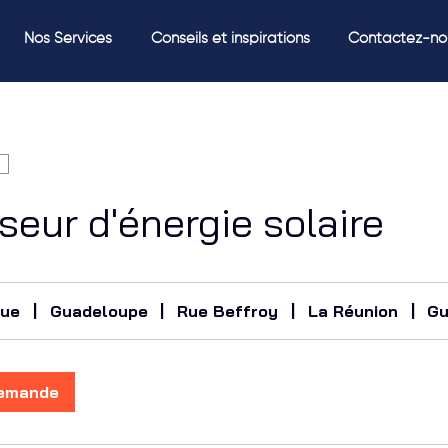
Nos Services
Conseils et inspirations
Contactez-no
seur d'énergie solaire
que
|
Guadeloupe
|
Rue Beffroy
|
La Réunion
|
G
demande