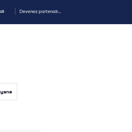
us
Devenez partenaire !
uyane