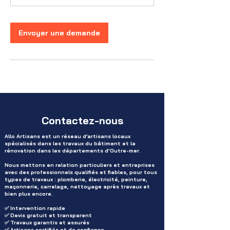
Envoyer une demande
Contactez-nous
Allo Artisans est un réseau d’artisans locaux
spécialisés dans les travaux du bâtiment et la
rénovation dans les départements d’Outre-mer.
Nous mettons en relation particuliers et entreprises
avec des professionnels qualifiés et fiables, pour tous
types de travaux : plomberie, électricité, peinture,
maçonnerie, carrelage, nettoyage après travaux et
bien plus encore.
✅ Intervention rapide
✅ Devis gratuit et transparent
✅ Travaux garantis et assurés
✅ Artisans certifiés et de confiance