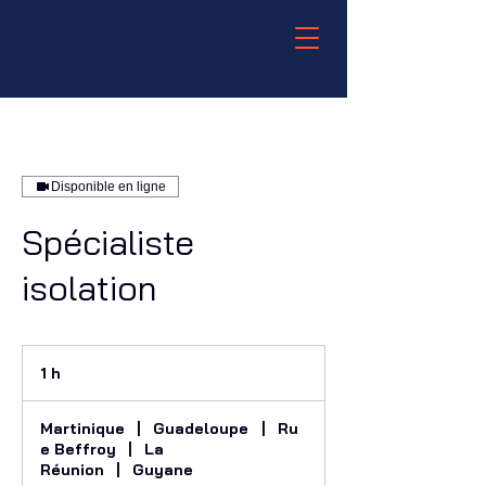
Disponible en ligne
Spécialiste
isolation
1 h
1
Martinique
|
Guadeloupe
|
Ru
e Beffroy
|
La
Réunion
|
Guyane