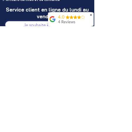
Service client en ligne du lundi au
vendredi
✖
4.0
4 Reviews
Je souhaite être rappelé
Jo Prsdnt
Envoyer un WhatsApp
Service de
qualitéJe
Envoyer un mail
recommande !
Maxime MATHAR
Foire aux questions
A propos
Meddy M
Devenez
CGU
Mentions légales
partenaire
Trouver un artisan du BTP
Confidentialité
Zones d'interventions
Conseils et inspiration