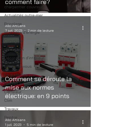
comment faire?
charpentier couvreur
Actualités outre-mer
Bricolage
Allo Artisans
7 juil. 2023
2 min de lecture
économie d'énergie
Cuisiniste
rénovation
Décoration d'intérieur
Le saviez-vous
Le guide des prix
Comment se déroule la
Portrait artisans
mise aux normes
Carreleur
électrique: en 9 points
Clim
Travaux
Peintre
Allo Artisans
1 juil. 2023
5 min de lecture