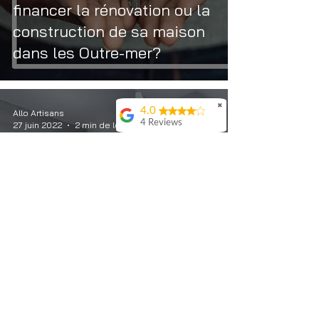
financer la rénovation ou la
construction de sa maison
dans les Outre-mer?
✖
4.0
Allo Artisans
4 Reviews
27 juin 2022
2 min de lecture
Jo Prsdnt
Service de
qualitéJe
recommande !
Maxime MATHAR
Meddy M
La rénovation d'une salle
de bain