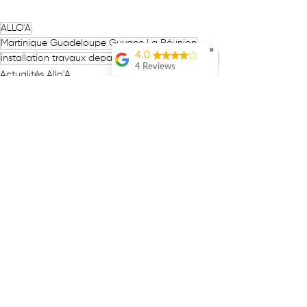
ALLO'A
Martinique Guadeloupe Guyane La Réunion
✖
4.0
installation travaux depannage d'urgence reparation entretien pose fabrication
4 Reviews
Actualités Allo'A
Jo Prsdnt
rénovation
Service de
économie d'énergie
qualitéJe
recommande !
Maxime MATHAR
Meddy M
Voir tout
Posts récents