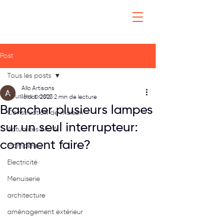
Post
Tous les posts
Allo Artisans
Tous les posts
16 oct. 2023
2 min de lecture
Brancher plusieurs lampes
Construction de maison
sur un seul interrupteur:
Actualités Allo'A
comment faire?
Plomberie
Electricité
Menuiserie
architecture
aménagement extérieur