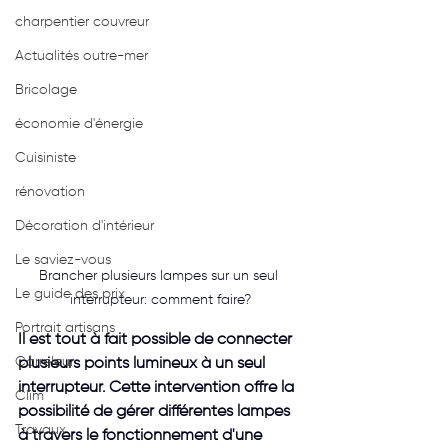
charpentier couvreur
Actualités outre-mer
Bricolage
économie d'énergie
Cuisiniste
rénovation
Décoration d'intérieur
Le saviez-vous
Brancher plusieurs lampes sur un seul 
Le guide des prix
interrupteur: comment faire?
Portrait artisans
Il est tout à fait possible de connecter 
Carreleur
plusieurs points lumineux à un seul 
interrupteur. Cette intervention offre la 
Clim
possibilité de gérer différentes lampes 
Travaux
à travers le fonctionnement d'une 