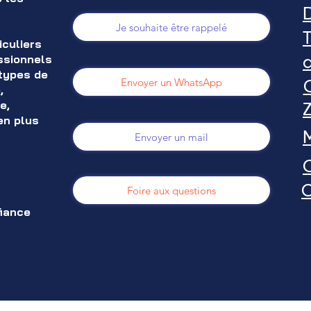
Je souhaite être rappelé
T
iculiers
ssionnels
 types de
Envoyer un WhatsApp
C
,
e,
Z
en plus
Envoyer un mail
C
t
Foire aux questions
fiance