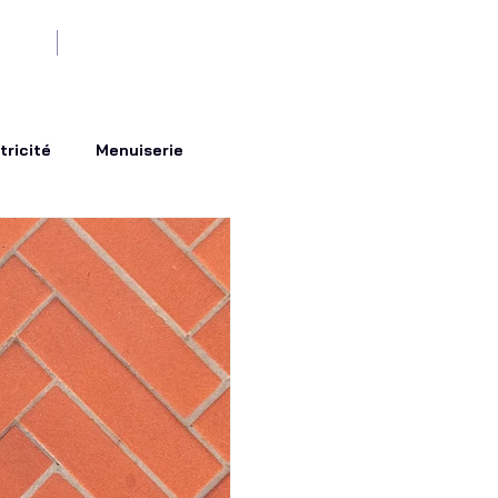
us
Devenez partenaire !
tricité
Menuiserie
outre-mer
ntérieur
Travaux