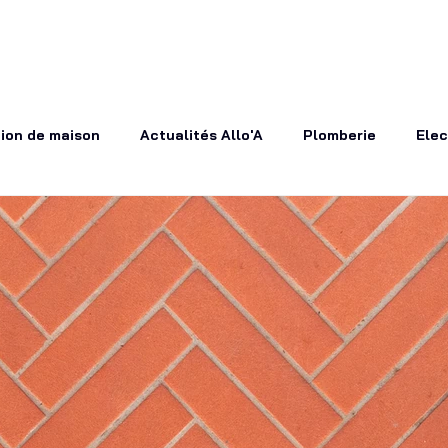
Nos Services
Conseils et inspirations
Contactez-no
ion de maison
Actualités Allo'A
Plomberie
Elec
gement extérieur
charpentier couvreur
Actualités 
 d'énergie
Cuisiniste
rénovation
Décoration d'i
uide des prix
Portrait artisans
Carreleur
Clim