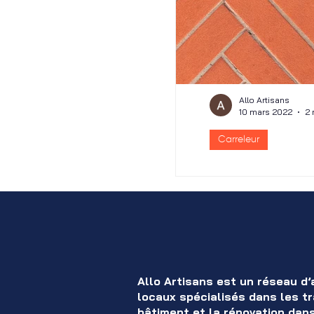
Peintre
Allo Artisans
10 mars 2022
2 
Carreleur
Le carreleu
La Réunion
Salles de bain, cuisin
carreaux (céramiqu
Allo Artisans est un réseau d’
locaux spécialisés dans les t
bâtiment et la rénovation dan