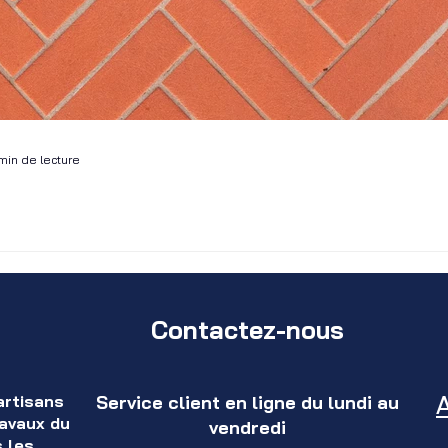
min de lecture
r dans les outre-mer (Martinique, 
)
Contactez-nous
e, façades ... le carreleur s’occupe des murs et des sols avec diffé
e, marbre...
artisans
Service client en ligne du lundi au
ravaux du
vendredi
s les