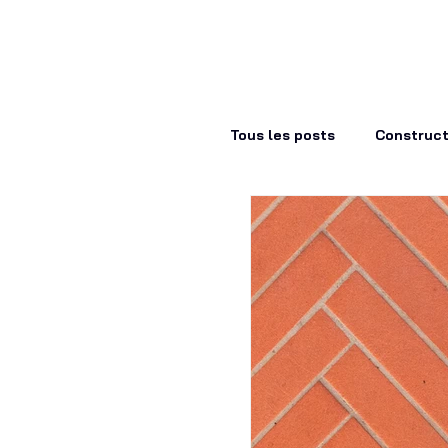
À propos
Tous les posts
Construct
architecture
aména
Bricolage
économie
Le saviez-vous
Le g