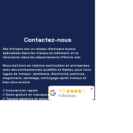
Contactez-nous
Allo Artisans est un réseau d’artisans locaux
spécialisés dans les travaux du bâtiment et la
rénovation dans les départements d’Outre-mer.
Nous mettons en relation particuliers et entreprises
avec des professionnels qualifiés et fiables, pour tous
types de travaux : plomberie, électricité, peinture,
maçonnerie, carrelage, nettoyage après travaux et
bien plus encore.
✖
✅ Intervention rapide
4.0
✅ Devis gratuit et transparent
4 Reviews
✅ Travaux garantis et assurés
✅ Artisans certifiés et de confiance
Jo Prsdnt
Service de
Service client en ligne du lundi au
qualitéJe
vendredi
recommande !
Je souhaite être rappelé
Maxime MATHAR