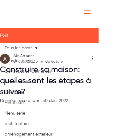
Post
Tous les posts
Allo Artisans
Tous les posts
27 déc. 2022
5 min de lecture
Construire sa maison:
Construction de maison
quelles sont les étapes à
Actualités Allo'A
suivre?
Plomberie
Dernière mise à jour :
30 déc. 2022
Electricité
Menuiserie
architecture
aménagement extérieur