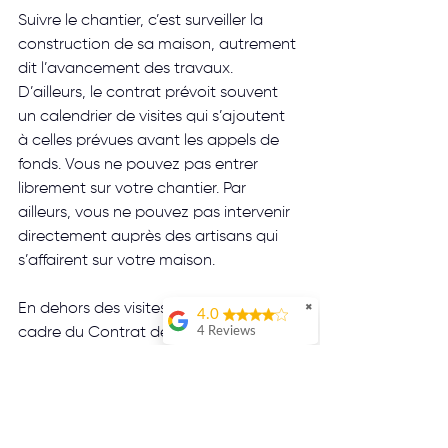
Suivre le chantier, c’est surveiller la 
construction de sa maison, autrement 
dit l’avancement des travaux. 
D’ailleurs, le contrat prévoit souvent 
un calendrier de visites qui s’ajoutent 
à celles prévues avant les appels de 
fonds. Vous ne pouvez pas entrer 
librement sur votre chantier. Par 
ailleurs, vous ne pouvez pas intervenir 
directement auprès des artisans qui 
s’affairent sur votre maison.
En dehors des visites prévues dans le 
✖
4.0
4 Reviews
cadre du Contrat de construction lors 
des appels de fonds, vous pouvez 
Jo Prsdnt
convenir de visites de chantier pour 
Service de
qualitéJe
faire le point sur l'avancement de 
recommande !
votre projet.
Maxime MATHAR