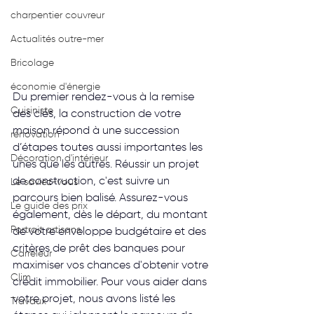
charpentier couvreur
Actualités outre-mer
Bricolage
économie d'énergie
Du premier rendez-vous à la remise 
Cuisiniste
des clés, la construction de votre 
maison répond à une succession 
rénovation
d’étapes toutes aussi importantes les 
Décoration d'intérieur
unes que les autres. Réussir un projet 
de construction, c'est suivre un 
Le saviez-vous
parcours bien balisé. Assurez-vous 
Le guide des prix
également, dès le départ, du montant 
Portrait artisans
de votre enveloppe budgétaire et des 
critères de prêt des banques pour 
Carreleur
maximiser vos chances d'obtenir votre 
Clim
crédit immobilier. Pour vous aider dans 
votre projet, nous avons listé les 
Travaux