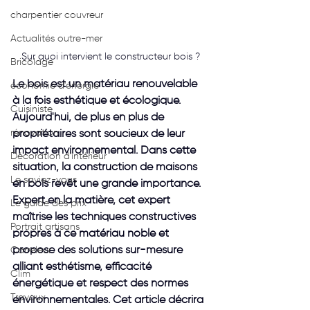
charpentier couvreur
Actualités outre-mer
Sur quoi intervient le constructeur bois ?
Bricolage
Le bois est un matériau renouvelable 
économie d'énergie
à la fois esthétique et écologique. 
Cuisiniste
Aujourd'hui, de plus en plus de 
rénovation
propriétaires sont soucieux de leur 
impact environnemental. Dans cette 
Décoration d'intérieur
situation, la construction de maisons 
Le saviez-vous
en bois revêt une grande importance. 
Expert en la matière, cet expert 
Le guide des prix
maîtrise les techniques constructives 
Portrait artisans
propres à ce matériau noble et 
propose des solutions sur-mesure 
Carreleur
alliant esthétisme, efficacité 
Clim
énergétique et respect des normes 
Travaux
environnementales. Cet article décrira 