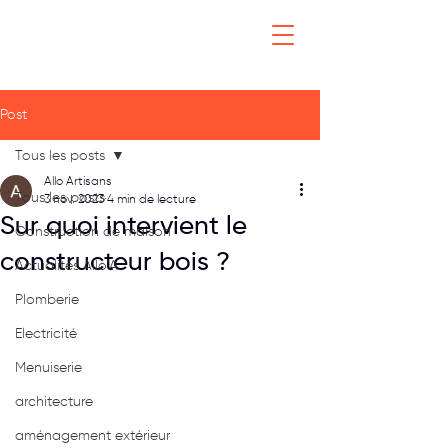
Post
Tous les posts
Allo Artisans
Tous les posts
3 nov. 2023
4 min de lecture
Sur quoi intervient le
Construction de maison
constructeur bois ?
Actualités Allo'A
Plomberie
Electricité
Menuiserie
architecture
aménagement extérieur