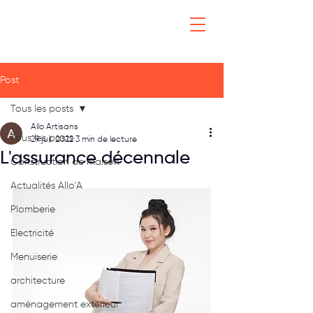
Post
Tous les posts
Allo Artisans
Tous les posts
29 juil. 2022
3 min de lecture
L'assurance décennale
Construction de maison
Actualités Allo'A
Plomberie
Electricité
Menuiserie
architecture
aménagement extérieur