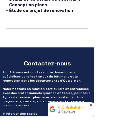
- Conception plans
- Étude de projet de rénovation
Contactez-nous
Allo Artisans est un réseau d’artisans locaux
spécialisés dans les travaux du bâtiment et la
rénovation dans les départements d’Outre-mer.
Nous mettons en relation particuliers et entreprises
avec des professionnels qualifiés et fiables, pour tous
types de travaux : plomberie, électricité, peinture,
maçonnerie, carrelage, nettoyage après travaux et
bien plus encore.
✖
4.0
4 Reviews
✅ Intervention rapide
✅ Devis gratuit et transparent
Jo Prsdnt
✅ Travaux garantis et assurés
✅ Artisans certifiés et de confiance
Service de