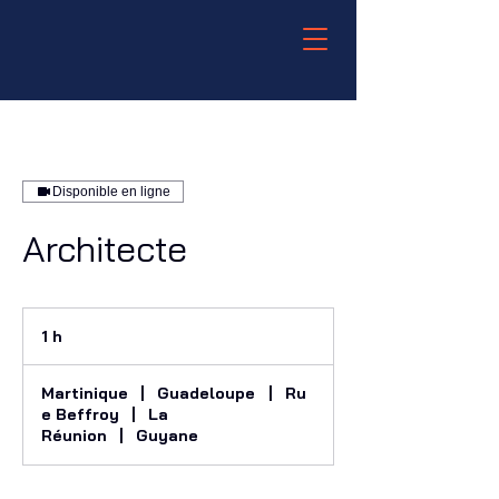
Disponible en ligne
Architecte
1 h
1
Martinique
|
Guadeloupe
|
Ru
e Beffroy
|
La
Réunion
|
Guyane