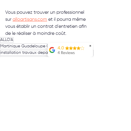
Vous pouvez trouver un professionnel 
sur 
alloartisans.com
 et il pourra même 
vous établir un contrat d'entretien afin 
de le réaliser à moindre coût.
ALLO'A
Martinique Guadeloupe Guyane La Réunion
✖
4.0
installation travaux depannage d'urgence reparation entretien pose fabrication
4 Reviews
clim climatiseur climatisation entretien pose
Jo Prsdnt
Clim
Service de
Actualités Allo'A
qualitéJe
recommande !
économie d'énergie
Maxime MATHAR
Meddy M
Voir tout
Posts récents