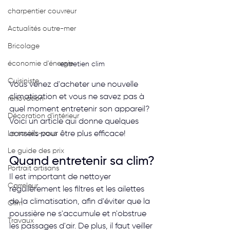
charpentier couvreur
Actualités outre-mer
Bricolage
économie d'énergie
entretien clim
Cuisiniste
Vous venez d'acheter une nouvelle 
climatisation et vous ne savez pas à 
rénovation
quel moment entretenir son appareil? 
Décoration d'intérieur
Voici un article qui donne quelques 
Le saviez-vous
conseils pour être plus efficace!
Le guide des prix
Quand entretenir sa clim?
Portrait artisans
Il est important de nettoyer 
Carreleur
régulièrement les filtres et les ailettes 
de la climatisation, afin d'éviter que la 
Clim
poussière ne s'accumule et n'obstrue 
Travaux
les passages d'air. De plus, il faut veiller 