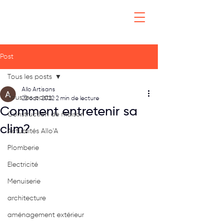
Post
Tous les posts
Allo Artisans
Tous les posts
22 oct. 2022
2 min de lecture
Comment entretenir sa
Construction de maison
clim?
Actualités Allo'A
Plomberie
Electricité
Menuiserie
architecture
aménagement extérieur