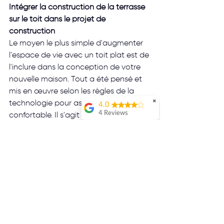
Intégrer la construction de la terrasse 
sur le toit dans le projet de 
construction
Le moyen le plus simple d'augmenter 
l'espace de vie avec un toit plat est de 
l'inclure dans la conception de votre 
nouvelle maison. Tout a été pensé et 
mis en œuvre selon les règles de la 
✖
technologie pour assurer un séjour 
4.0
4 Reviews
confortable. Il s'agit notamment de 
Jo Prsdnt
l'accessibilité aux toits-terrasses, de la 
Service de
création d'une pente suffisante pour 
qualitéJe
l'écoulement de l'eau, de la 
recommande !
construction d'une charpente 
Maxime MATHAR
adaptée, du choix des meilleurs 
matériaux d'isolation, de l'installation 
Meddy M
de garde-corps, etc.
Extension à travers le toit d'une 