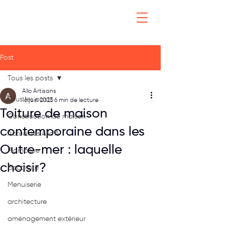
Post
Tous les posts
Allo Artisans
Tous les posts
16 juin 2023
6 min de lecture
Toiture de maison
Construction de maison
contemporaine dans les
Actualités Allo'A
Outre-mer : laquelle
Plomberie
choisir?
Electricité
Menuiserie
architecture
aménagement extérieur